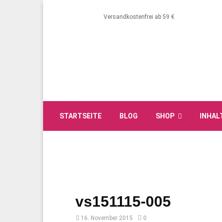
Versandkostenfrei ab 59 €
STARTSEITE
BLOG
SHOP
INHAL
vs151115-005
16. November 2015
0