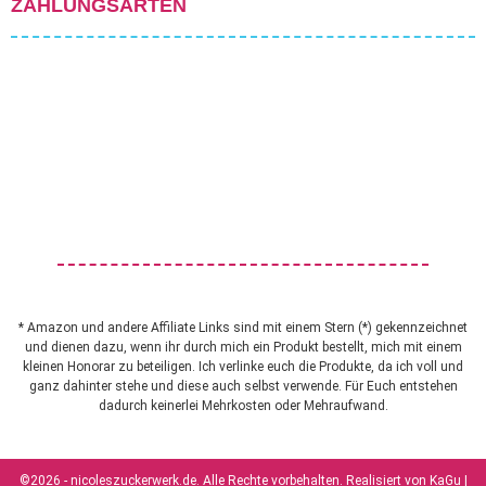
ZAHLUNGSARTEN
* Amazon und andere Affiliate Links sind mit einem Stern (*) gekennzeichnet
und dienen dazu, wenn ihr durch mich ein Produkt bestellt, mich mit einem
kleinen Honorar zu beteiligen. Ich verlinke euch die Produkte, da ich voll und
ganz dahinter stehe und diese auch selbst verwende. Für Euch entstehen
dadurch keinerlei Mehrkosten oder Mehraufwand.
©2026 - nicoleszuckerwerk.de. Alle Rechte vorbehalten. Realisiert von
KaGu |