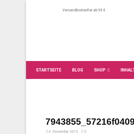
Versandkostenfrei ab 59 €
STARTSEITE
BLOG
SHOP
INHAL
7943855_57216f040
6. Dezember 2015
0