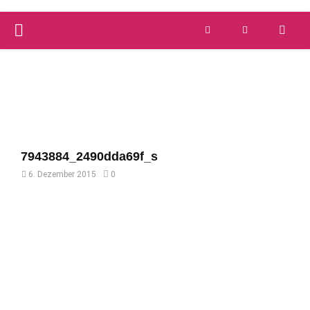
PRIMARY
Versandkostenfrei ab 59 €
schnelle Lieferung
MENU
7943884_2490dda69f_s
6. Dezember 2015
0