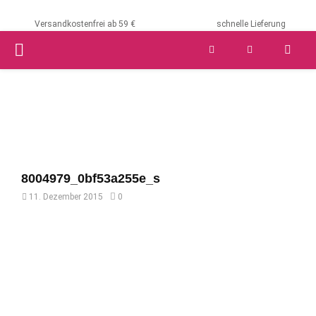
Versandkostenfrei ab 59 €
schnelle Lieferung
PRIMARY
MENU
8004979_0bf53a255e_s
11. Dezember 2015
0