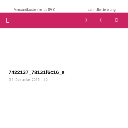
Versandkostenfrei ab 59 €
schnelle Lieferung
PRIMARY
MENU
7422137_78131f6c16_s
1. Dezember 2015
0