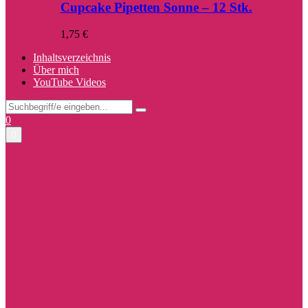
Cupcake Pipetten Sonne – 12 Stk.
1,75
€
Inhaltsverzeichnis
Über mich
YouTube Videos
Search
Search
for:
Facebook
Twitter
Instagram
Pinterest
Youtube
0
Primary
Menu