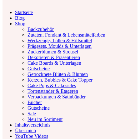
Facebook
Twitter
Instagram
Pinterest
Youtube
Startseite
Blog
Shop
Backzubehör
Zutaten, Fondant & Lebensmittelfarben
Werkzeuge, Tüllen & Hilfsmittel
Prägesets, Moulds & Unterlagen
Zuckerblumen & Streusel
Dekorieren & Präsentieren
Cake Boards & Unterlagen
Gutscheine
Getrocknete Blüten & Blumen
Kerzen, Bubbles & Cake Topper
Cake Pops & Cakesicles
Tortenständer & Etageren
Verpackungen & Satinbänder
Bücher
Gutscheine
Sale
Neu im Sortiment
Inhaltsverzeichnis
Über mich
YouTube Videos