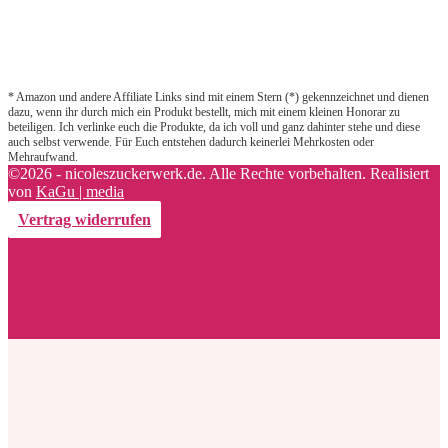
* Amazon und andere Affiliate Links sind mit einem Stern (*) gekennzeichnet und dienen
dazu, wenn ihr durch mich ein Produkt bestellt, mich mit einem kleinen Honorar zu
beteiligen. Ich verlinke euch die Produkte, da ich voll und ganz dahinter stehe und diese
auch selbst verwende. Für Euch entstehen dadurch keinerlei Mehrkosten oder
Mehraufwand.
©2026 - nicoleszuckerwerk.de. Alle Rechte vorbehalten. Realisiert
von
KaGu | media
Vertrag widerrufen