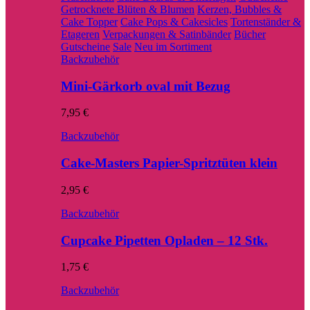
Getrocknete Blüten & Blumen
Kerzen, Bubbles &
Cake Topper
Cake Pops & Cakesicles
Tortenständer &
Etageren
Verpackungen & Satinbänder
Bücher
Gutscheine
Sale
Neu im Sortiment
Backzubehör
Mini-Gärkorb oval mit Bezug
7,95
€
Backzubehör
Cake-Masters Papier-Spritztüten klein
2,95
€
Backzubehör
Cupcake Pipetten Opladen – 12 Stk.
1,75
€
Backzubehör