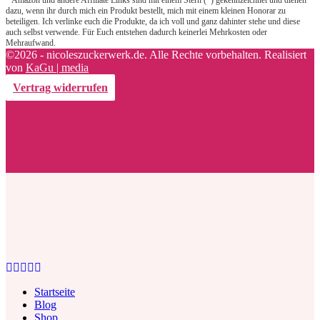
dazu, wenn ihr durch mich ein Produkt bestellt, mich mit einem kleinen Honorar zu
beteiligen. Ich verlinke euch die Produkte, da ich voll und ganz dahinter stehe und diese
auch selbst verwende. Für Euch entstehen dadurch keinerlei Mehrkosten oder
Mehraufwand.
©2026 - nicoleszuckerwerk.de. Alle Rechte vorbehalten. Realisiert
von
KaGu | media
Vertrag widerrufen
Facebook
Twitter
Instagram
Pinterest
Youtube
Startseite
Blog
Shop