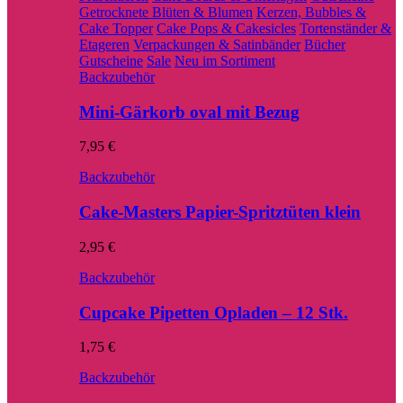
Getrocknete Blüten & Blumen
Kerzen, Bubbles &
Cake Topper
Cake Pops & Cakesicles
Tortenständer &
Etageren
Verpackungen & Satinbänder
Bücher
Gutscheine
Sale
Neu im Sortiment
Backzubehör
Mini-Gärkorb oval mit Bezug
7,95
€
Backzubehör
Cake-Masters Papier-Spritztüten klein
2,95
€
Backzubehör
Cupcake Pipetten Opladen – 12 Stk.
1,75
€
Backzubehör