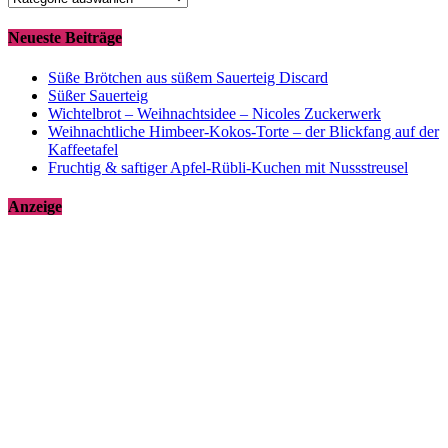
Neueste Beiträge
Süße Brötchen aus süßem Sauerteig Discard
Süßer Sauerteig
Wichtelbrot – Weihnachtsidee – Nicoles Zuckerwerk
Weihnachtliche Himbeer-Kokos-Torte – der Blickfang auf der
Kaffeetafel
Fruchtig & saftiger Apfel-Rübli-Kuchen mit Nussstreusel
Anzeige