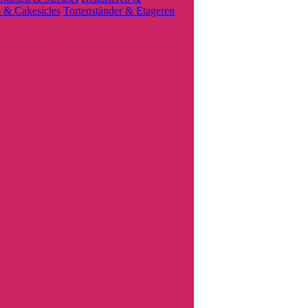
 & Cakesicles
Tortenständer & Etageren