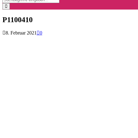
for:
Search
P1100410
8. Februar 2021
0