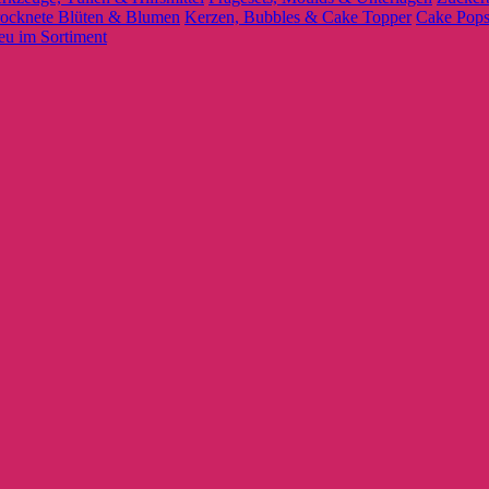
rocknete Blüten & Blumen
Kerzen, Bubbles & Cake Topper
Cake Pops
u im Sortiment