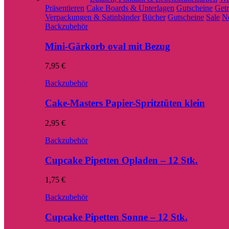
Präsentieren
Cake Boards & Unterlagen
Gutscheine
Get
Verpackungen & Satinbänder
Bücher
Gutscheine
Sale
Ne
Backzubehör
Mini-Gärkorb oval mit Bezug
7,95
€
Backzubehör
Cake-Masters Papier-Spritztüten klein
2,95
€
Backzubehör
Cupcake Pipetten Opladen – 12 Stk.
1,75
€
Backzubehör
Cupcake Pipetten Sonne – 12 Stk.