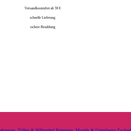
Versandkostenfrei ab 59 €
schnelle Lieferung
sichere Bezahlung
rkzeuge, Tüllen & Hilfsmittel
Prägesets, Moulds & Unterlagen
Zucker