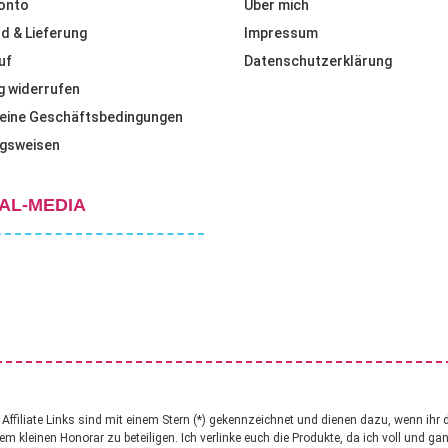
onto
Über mich
d & Lieferung
Impressum
uf
Datenschutzerklärung
g widerrufen
eine Geschäftsbedingungen
gsweisen
AL-MEDIA
ffiliate Links sind mit einem Stern (*) gekennzeichnet und dienen dazu, wenn ihr 
nem kleinen Honorar zu beteiligen. Ich verlinke euch die Produkte, da ich voll und g