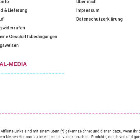
onto
Über mich
d & Lieferung
Impressum
uf
Datenschutzerklärung
g widerrufen
eine Geschäftsbedingungen
gsweisen
AL-MEDIA
ffiliate Links sind mit einem Stern (*) gekennzeichnet und dienen dazu, wenn ihr 
nem kleinen Honorar zu beteiligen. Ich verlinke euch die Produkte, da ich voll und g