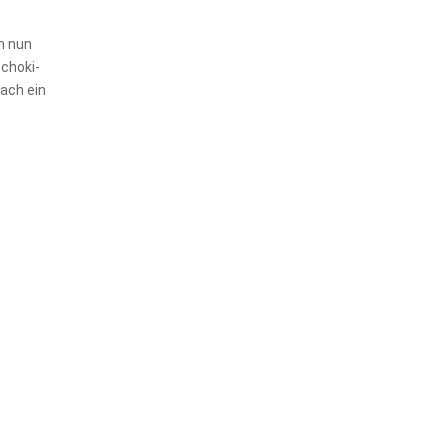
ch nun
choki-
fach ein