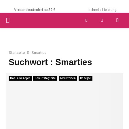
Versandkostenfrei ab 59 €
schnelle Lieferung
PRIMARY
MENU
Startseite
Smarties
Suchwort : Smarties
Basis-Rezepte
Geburtstagtorte
Motivtorten
Rezepte