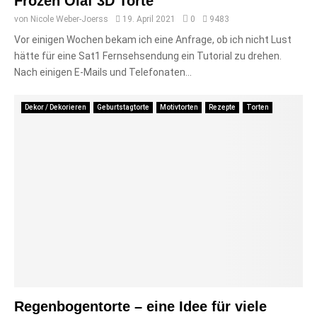
Frozen Olaf 3D Torte
von
Nicole Weber-Joerss
19. April 2021
0
9483
Vor einigen Wochen bekam ich eine Anfrage, ob ich nicht Lust
hätte für eine Sat1 Fernsehsendung ein Tutorial zu drehen.
Nach einigen E-Mails und Telefonaten...
Dekor / Dekorieren
Geburtstagtorte
Motivtorten
Rezepte
Torten
Regenbogentorte – eine Idee für viele