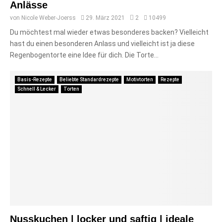
Anlässe
von
Nicole Weber-Joerss
29. März 2021
2
10499
Du möchtest mal wieder etwas besonderes backen? Vielleicht
hast du einen besonderen Anlass und vielleicht ist ja diese
Regenbogentorte eine Idee für dich. Die Torte...
Basis-Rezepte
Beliebte Standardrezepte
Motivtorten
Rezepte
Schnell & Lecker
Torten
Nusskuchen | locker und saftig | ideale