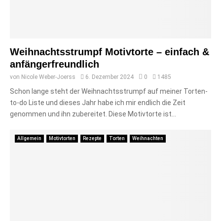
Weihnachtsstrumpf Motivtorte – einfach &
anfängerfreundlich
von
Nicole Weber-Joerss
6. Dezember 2024
0
1485
Schon lange steht der Weihnachtsstrumpf auf meiner Torten-
to-do Liste und dieses Jahr habe ich mir endlich die Zeit
genommen und ihn zubereitet. Diese Motivtorte ist...
Allgemein
Motivtorten
Rezepte
Torten
Weihnachten