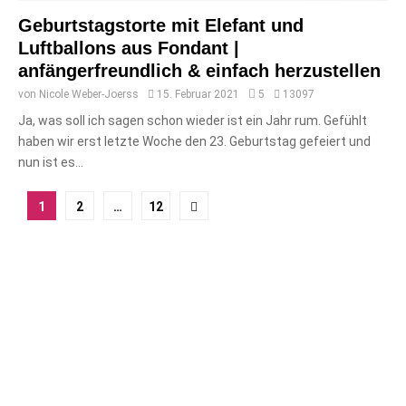
Geburtstagstorte mit Elefant und
Luftballons aus Fondant |
anfängerfreundlich & einfach herzustellen
von
Nicole Weber-Joerss
15. Februar 2021
5
13097
Ja, was soll ich sagen schon wieder ist ein Jahr rum. Gefühlt
haben wir erst letzte Woche den 23. Geburtstag gefeiert und
nun ist es...
Seitennummerierung
1
2
…
12
der
Beiträge