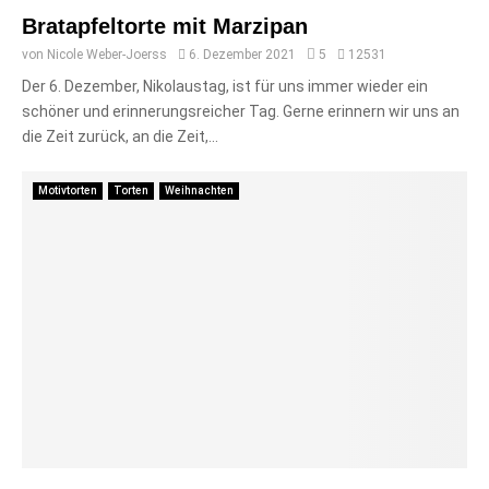
Bratapfeltorte mit Marzipan
von
Nicole Weber-Joerss
6. Dezember 2021
5
12531
Der 6. Dezember, Nikolaustag, ist für uns immer wieder ein
schöner und erinnerungsreicher Tag. Gerne erinnern wir uns an
die Zeit zurück, an die Zeit,...
Motivtorten
Torten
Weihnachten