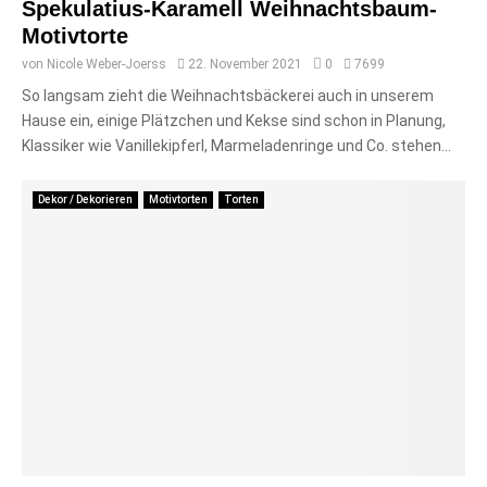
Spekulatius-Karamell Weihnachtsbaum-
Motivtorte
von
Nicole Weber-Joerss
22. November 2021
0
7699
So langsam zieht die Weihnachtsbäckerei auch in unserem
Hause ein, einige Plätzchen und Kekse sind schon in Planung,
Klassiker wie Vanillekipferl, Marmeladenringe und Co. stehen...
Dekor / Dekorieren
Motivtorten
Torten