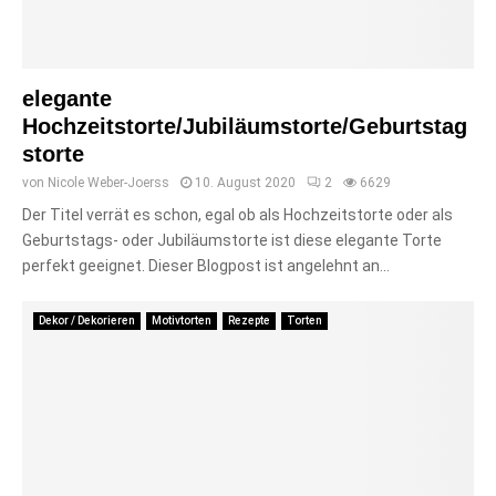
elegante
Hochzeitstorte/Jubiläumstorte/Geburtstag
storte
von
Nicole Weber-Joerss
10. August 2020
2
6629
Der Titel verrät es schon, egal ob als Hochzeitstorte oder als
Geburtstags- oder Jubiläumstorte ist diese elegante Torte
perfekt geeignet. Dieser Blogpost ist angelehnt an...
Dekor / Dekorieren
Motivtorten
Rezepte
Torten