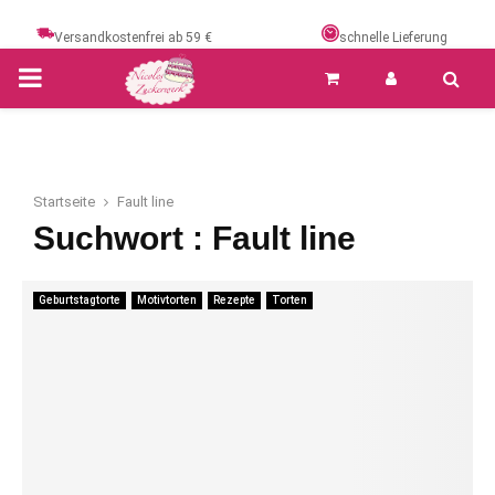
Versandkostenfrei ab 59 €
schnelle Lieferung
PRIMARY
MENU
Startseite
Fault line
Suchwort : Fault line
Geburtstagtorte
Motivtorten
Rezepte
Torten