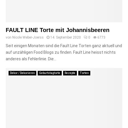
FAULT LINE Torte mit Johannisbeeren
von
Nicole Weber-Joerss
14. September 2020
0
6773
Seit einigen Monaten sind die Fault Line Torten ganz aktuell und
auf unzähligen Food Blogs zu finden. Fault Line heisst nichts
anderes als Fehlerlinie. Die...
Dekor / Dekorieren
Geburtstagtorte
Rezepte
Torten