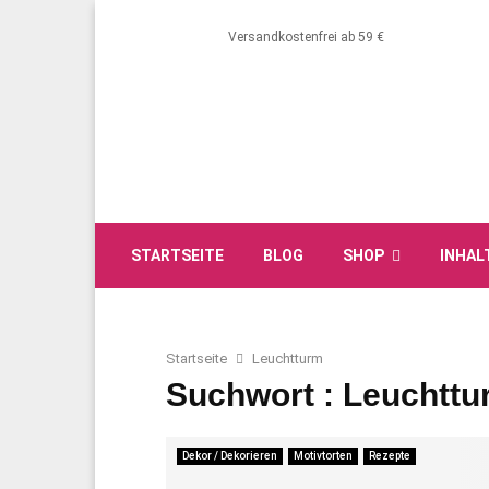
Versandkostenfrei ab 59 €
STARTSEITE
BLOG
SHOP
INHAL
Startseite
Leuchtturm
Suchwort : Leuchttu
Dekor / Dekorieren
Motivtorten
Rezepte