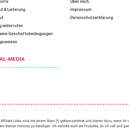
onto
Über mich
d & Lieferung
Impressum
uf
Datenschutzerklärung
g widerrufen
eine Geschäftsbedingungen
gsweisen
AL-MEDIA
ffiliate Links sind mit einem Stern (*) gekennzeichnet und dienen dazu, wenn ihr 
nem kleinen Honorar zu beteiligen. Ich verlinke euch die Produkte, da ich voll und g