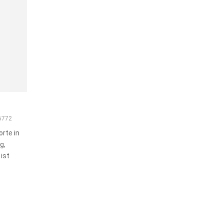
6772
orte in
g,
ist