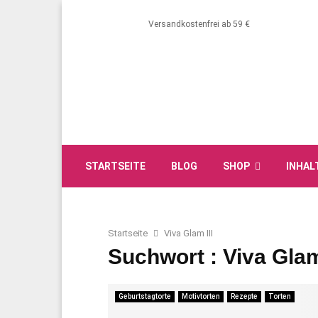
Versandkostenfrei ab 59 €
STARTSEITE
BLOG
SHOP
INHAL
Startseite
Viva Glam III
Suchwort : Viva Glam 
Geburtstagtorte
Motivtorten
Rezepte
Torten