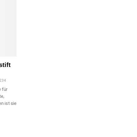
tift
234
e für
te,
n ist sie