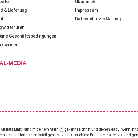
onto
Über mich
d & Lieferung
Impressum
uf
Datenschutzerklärung
g widerrufen
eine Geschäftsbedingungen
gsweisen
AL-MEDIA
ffiliate Links sind mit einem Stern (*) gekennzeichnet und dienen dazu, wenn ihr 
nem kleinen Honorar zu beteiligen. Ich verlinke euch die Produkte, da ich voll und g