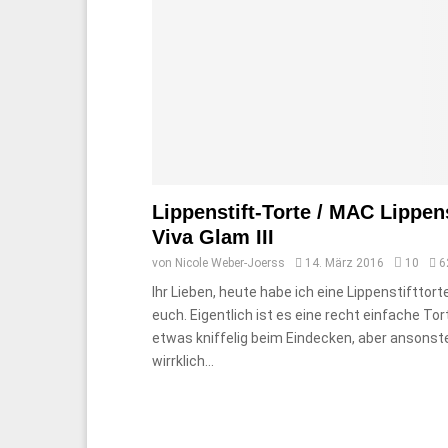
Lippenstift-Torte / MAC Lippens
Viva Glam III
von
Nicole Weber-Joerss
14. März 2016
10
6
Ihr Lieben, heute habe ich eine Lippenstifttort
euch. Eigentlich ist es eine recht einfache Tor
etwas kniffelig beim Eindecken, aber ansonste
wirrklich...