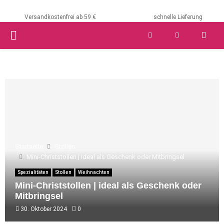
Versandkostenfrei ab 59 €
schnelle Lieferung
PRIMARY
MENU
Startseite
Stollen
Mini-Christstollen | ideal als Geschenk oder Mitbringsel
Spezialitäten
Stollen
Weihnachten
Mini-Christstollen | ideal als Geschenk oder
Mitbringsel
30. Oktober 2024
0