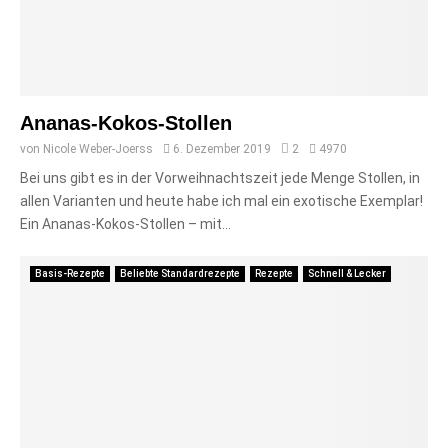
Ananas-Kokos-Stollen
von
Nicole Weber-Joerss
6. Dezember 2019
2
4970
Bei uns gibt es in der Vorweihnachtszeit jede Menge Stollen, in
allen Varianten und heute habe ich mal ein exotische Exemplar!
Ein Ananas-Kokos-Stollen – mit...
Basis-Rezepte
Beliebte Standardrezepte
Rezepte
Schnell & Lecker