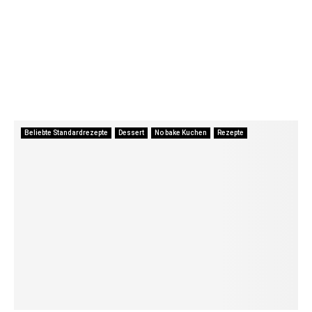
Beliebte Standardrezepte
Dessert
No bake Kuchen
Rezepte