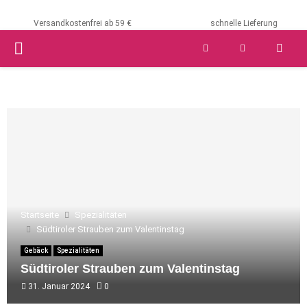
Versandkostenfrei ab 59 €
schnelle Lieferung
PRIMARY
MENU
Startseite
Spezialitäten
Südtiroler Strauben zum Valentinstag
Gebäck
Spezialitäten
Südtiroler Strauben zum Valentinstag
31. Januar 2024
0