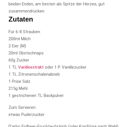
beiden Enden, am besten als Spitze der Herzes, gut
zusammendrücken.
Zutaten
Für 6-8 Strauben:
200ml Milch
2 Eier (M)
20ml Obstschnaps
60g Zucker
1 TL
Vanilleextrakt
oder 1 P. Vanillezucker
1 TL Zitronenschalenabrieb
1 Prise Salz
215g Mehl
1 gestrichenen TL Backpulver
Zum Servieren:
etwas Puderzucker
D’arbo Erdbeer-Fruchtaufstrich (oder Konfitüre nach Wahl)