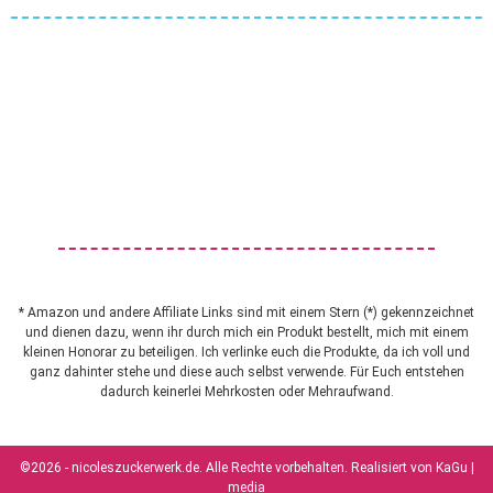
* Amazon und andere Affiliate Links sind mit einem Stern (*) gekennzeichnet
und dienen dazu, wenn ihr durch mich ein Produkt bestellt, mich mit einem
kleinen Honorar zu beteiligen. Ich verlinke euch die Produkte, da ich voll und
ganz dahinter stehe und diese auch selbst verwende. Für Euch entstehen
dadurch keinerlei Mehrkosten oder Mehraufwand.
©2026 - nicoleszuckerwerk.de. Alle Rechte vorbehalten. Realisiert von
KaGu |
media