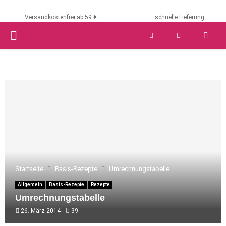
Versandkostenfrei ab 59 €
schnelle Lieferung
PRIMARY
MENU
Startseite
Basis-Rezepte
Umrechnungstabelle
Allgemein
Basis-Rezepte
Rezepte
Umrechnungstabelle
26. März 2014
39